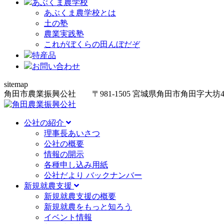
あぶくま農学校
あぶくま農学校とは
土の塾
農業実践塾
これがぼくらの田んぼだぞ
特産品
お問い合わせ
sitemap
角田市農業振興公社
〒981-1505
宮城県角田市角田字大坊
公社の紹介
理事長あいさつ
公社の概要
情報の開示
各種申し込み用紙
公社だより バックナンバー
新規就農支援
新規就農支援の概要
新規就農をもっと知ろう
イベント情報