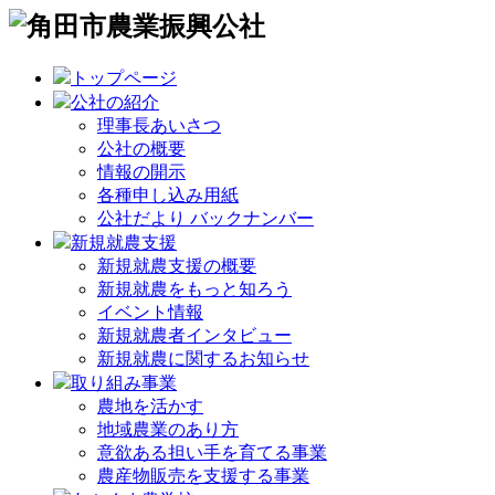
トップページ
公社の紹介
理事長あいさつ
公社の概要
情報の開示
各種申し込み用紙
公社だより バックナンバー
新規就農支援
新規就農支援の概要
新規就農をもっと知ろう
イベント情報
新規就農者インタビュー
新規就農に関するお知らせ
取り組み事業
農地を活かす
地域農業のあり方
意欲ある担い手を育てる事業
農産物販売を支援する事業