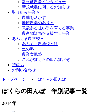
新規就農者インタビュー
新規就農に関するお知らせ
取り組み事業
農地を活かす
地域農業のあり方
意欲ある担い手を育てる事業
農産物販売を支援する事業
あぶくま農学校
あぶくま農学校とは
土の塾
農業実践塾
これがぼくらの田んぼだぞ
特産品
お問い合わせ
トップページ
＞
ぼくらの田んぼ
ぼくらの田んぼ 年別記事一覧
2014年