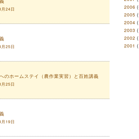
義
2006
(
8月24日
2005
(
2004
(
2003
(
2002
(
義
2001
(
8月25日
へのホームステイ（農作業実習）と百姓講義
8月25日
義
8月19日