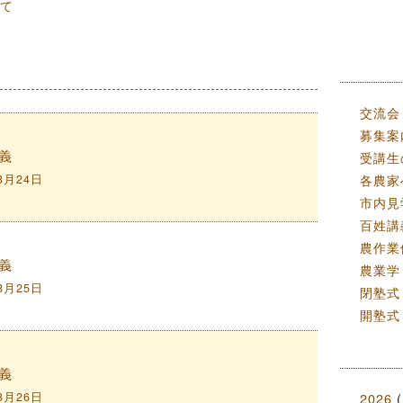
て
交流会
募集案
義
受講生
各農家
8月24日
市内見
百姓講
農作業
義
農業学
8月25日
閉塾式
開塾式
義
8月26日
2026
(