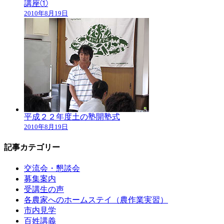
講座①
2010年8月19日
平成２２年度土の塾開塾式
2010年8月19日
記事カテゴリー
交流会・懇談会
募集案内
受講生の声
各農家へのホームステイ（農作業実習）
市内見学
百姓講義