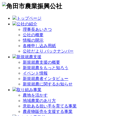
トップページ
公社の紹介
理事長あいさつ
公社の概要
情報の開示
各種申し込み用紙
公社だより バックナンバー
新規就農支援
新規就農支援の概要
新規就農をもっと知ろう
イベント情報
新規就農者インタビュー
新規就農に関するお知らせ
取り組み事業
農地を活かす
地域農業のあり方
意欲ある担い手を育てる事業
農産物販売を支援する事業