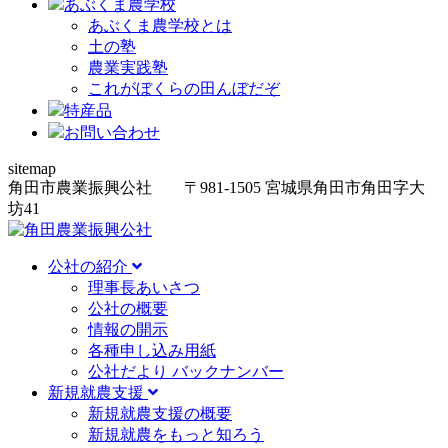
あぶくま農学校
あぶくま農学校とは
土の塾
農業実践塾
これがぼくらの田んぼだぞ
特産品
お問い合わせ
sitemap
角田市農業振興公社
〒981-1505
宮城県角田市角田字大
坊
41
公社の紹介
理事長あいさつ
公社の概要
情報の開示
各種申し込み用紙
公社だより バックナンバー
新規就農支援
新規就農支援の概要
新規就農をもっと知ろう