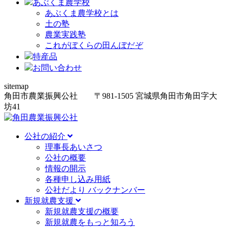
あぶくま農学校
あぶくま農学校とは
土の塾
農業実践塾
これがぼくらの田んぼだぞ
特産品
お問い合わせ
sitemap
角田市農業振興公社
〒981-1505
宮城県角田市角田字大
坊
41
公社の紹介
理事長あいさつ
公社の概要
情報の開示
各種申し込み用紙
公社だより バックナンバー
新規就農支援
新規就農支援の概要
新規就農をもっと知ろう