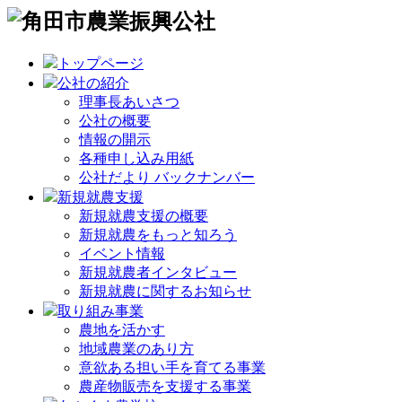
トップページ
公社の紹介
理事長あいさつ
公社の概要
情報の開示
各種申し込み用紙
公社だより バックナンバー
新規就農支援
新規就農支援の概要
新規就農をもっと知ろう
イベント情報
新規就農者インタビュー
新規就農に関するお知らせ
取り組み事業
農地を活かす
地域農業のあり方
意欲ある担い手を育てる事業
農産物販売を支援する事業