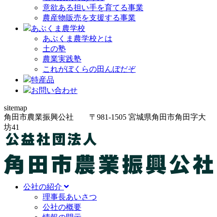
意欲ある担い手を育てる事業
農産物販売を支援する事業
あぶくま農学校
あぶくま農学校とは
土の塾
農業実践塾
これがぼくらの田んぼだぞ
特産品
お問い合わせ
sitemap
角田市農業振興公社
〒981-1505
宮城県角田市角田字大
坊
41
公社の紹介
理事長あいさつ
公社の概要