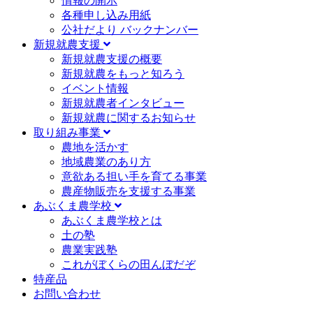
情報の開示
各種申し込み用紙
公社だより バックナンバー
新規就農支援
新規就農支援の概要
新規就農をもっと知ろう
イベント情報
新規就農者インタビュー
新規就農に関するお知らせ
取り組み事業
農地を活かす
地域農業のあり方
意欲ある担い手を育てる事業
農産物販売を支援する事業
あぶくま農学校
あぶくま農学校とは
土の塾
農業実践塾
これがぼくらの田んぼだぞ
特産品
お問い合わせ