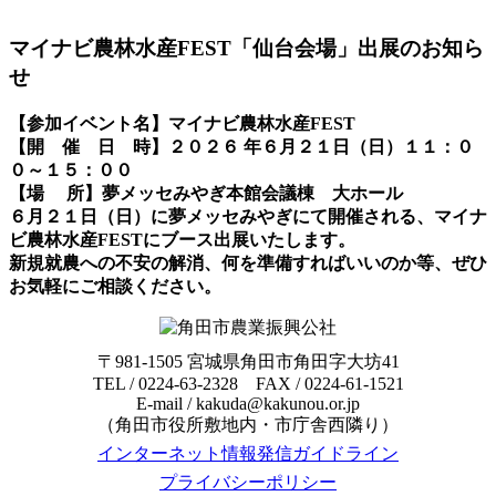
マイナビ農林水産FEST「仙台会場」出展のお知ら
せ
【参加イベント名】マイナビ農林水産FEST
【開 催 日 時】２０２６ 年６月２１日（日）１１：０
０～１５：００
【場 所】夢メッセみやぎ本館会議棟 大ホール
６月２１日（日）に夢メッセみやぎにて開催される、マイナ
ビ農林水産FESTにブース出展いたします。
新規就農への不安の解消、何を準備すればいいのか等、ぜひ
お気軽にご相談ください。
〒981-1505 宮城県角田市角田字大坊41
TEL / 0224-63-2328 FAX / 0224-61-1521
E-mail / kakuda@kakunou.or.jp
（角田市役所敷地内・市庁舎西隣り）
インターネット情報発信ガイドライン
プライバシーポリシー