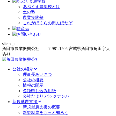
あぶくま農学校
あぶくま農学校とは
土の塾
農業実践塾
これがぼくらの田んぼだぞ
特産品
お問い合わせ
sitemap
角田市農業振興公社
〒981-1505
宮城県角田市角田字大
坊
41
公社の紹介
理事長あいさつ
公社の概要
情報の開示
各種申し込み用紙
公社だより バックナンバー
新規就農支援
新規就農支援の概要
新規就農をもっと知ろう