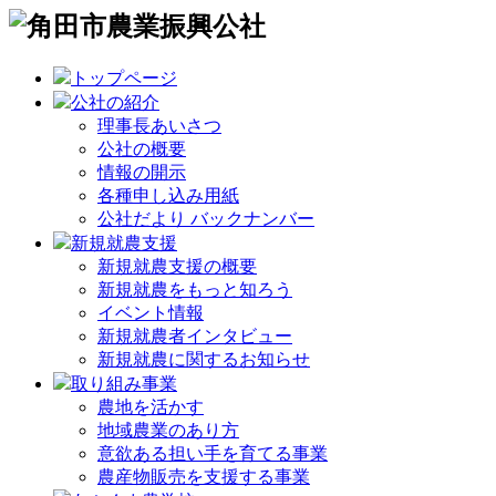
トップページ
公社の紹介
理事長あいさつ
公社の概要
情報の開示
各種申し込み用紙
公社だより バックナンバー
新規就農支援
新規就農支援の概要
新規就農をもっと知ろう
イベント情報
新規就農者インタビュー
新規就農に関するお知らせ
取り組み事業
農地を活かす
地域農業のあり方
意欲ある担い手を育てる事業
農産物販売を支援する事業