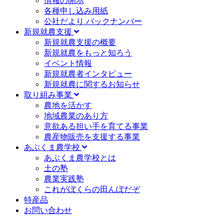
情報の開示
各種申し込み用紙
公社だより バックナンバー
新規就農支援
新規就農支援の概要
新規就農をもっと知ろう
イベント情報
新規就農者インタビュー
新規就農に関するお知らせ
取り組み事業
農地を活かす
地域農業のあり方
意欲ある担い手を育てる事業
農産物販売を支援する事業
あぶくま農学校
あぶくま農学校とは
土の塾
農業実践塾
これがぼくらの田んぼだぞ
特産品
お問い合わせ