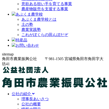
意欲ある担い手を育てる事業
農産物販売を支援する事業
あぶくま農学校
あぶくま農学校とは
土の塾
農業実践塾
これがぼくらの田んぼだぞ
特産品
お問い合わせ
sitemap
角田市農業振興公社
〒981-1505
宮城県角田市角田字大
坊
41
公社の紹介
理事長あいさつ
公社の概要