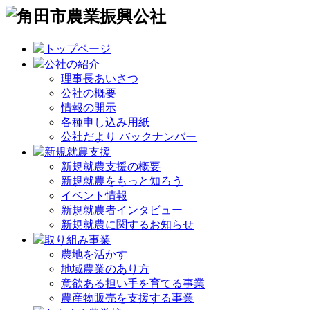
トップページ
公社の紹介
理事長あいさつ
公社の概要
情報の開示
各種申し込み用紙
公社だより バックナンバー
新規就農支援
新規就農支援の概要
新規就農をもっと知ろう
イベント情報
新規就農者インタビュー
新規就農に関するお知らせ
取り組み事業
農地を活かす
地域農業のあり方
意欲ある担い手を育てる事業
農産物販売を支援する事業