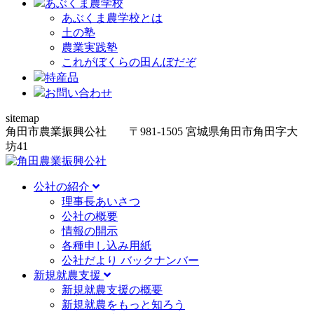
あぶくま農学校
あぶくま農学校とは
土の塾
農業実践塾
これがぼくらの田んぼだぞ
特産品
お問い合わせ
sitemap
角田市農業振興公社
〒981-1505
宮城県角田市角田字大
坊
41
公社の紹介
理事長あいさつ
公社の概要
情報の開示
各種申し込み用紙
公社だより バックナンバー
新規就農支援
新規就農支援の概要
新規就農をもっと知ろう