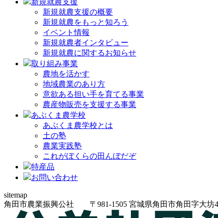
新規就農支援
新規就農支援の概要
新規就農をもっと知ろう
イベント情報
新規就農者インタビュー
新規就農に関するお知らせ
取り組み事業
農地を活かす
地域農業のあり方
意欲ある担い手を育てる事業
農産物販売を支援する事業
あぶくま農学校
あぶくま農学校とは
土の塾
農業実践塾
これがぼくらの田んぼだぞ
特産品
お問い合わせ
sitemap
角田市農業振興公社
〒981-1505
宮城県角田市角田字大坊