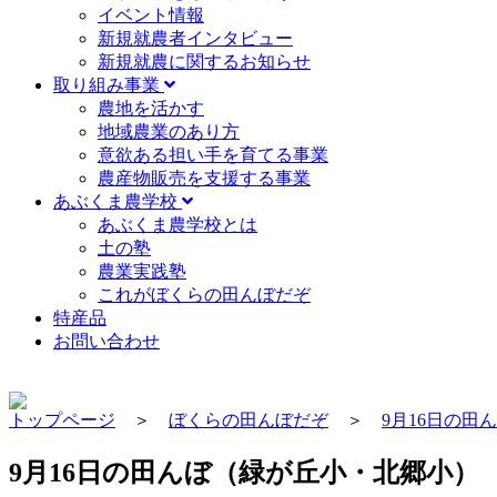
イベント情報
新規就農者インタビュー
新規就農に関するお知らせ
取り組み事業
農地を活かす
地域農業のあり方
意欲ある担い手を育てる事業
農産物販売を支援する事業
あぶくま農学校
あぶくま農学校とは
土の塾
農業実践塾
これがぼくらの田んぼだぞ
特産品
お問い合わせ
トップページ
＞
ぼくらの田んぼだぞ
＞
9月16日の田
9月16日の田んぼ（緑が丘小・北郷小）