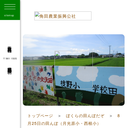
sitemap
角田市農業振興公社
〒981-1505
宮城県角田市角田字大坊
41
トップページ
＞
ぼくらの田んぼだぞ
＞
8
月25日の田んぼ（月光原小・西根小）