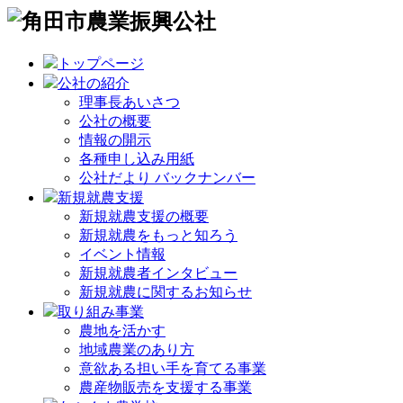
トップページ
公社の紹介
理事長あいさつ
公社の概要
情報の開示
各種申し込み用紙
公社だより バックナンバー
新規就農支援
新規就農支援の概要
新規就農をもっと知ろう
イベント情報
新規就農者インタビュー
新規就農に関するお知らせ
取り組み事業
農地を活かす
地域農業のあり方
意欲ある担い手を育てる事業
農産物販売を支援する事業