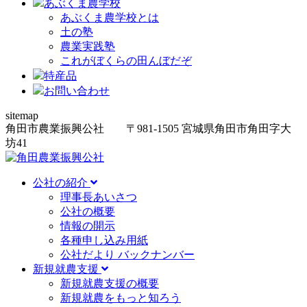
あぶくま農学校
あぶくま農学校とは
土の塾
農業実践塾
これがぼくらの田んぼだぞ
特産品
お問い合わせ
sitemap
角田市農業振興公社
〒981-1505
宮城県角田市角田字大
坊
41
公社の紹介
理事長あいさつ
公社の概要
情報の開示
各種申し込み用紙
公社だより バックナンバー
新規就農支援
新規就農支援の概要
新規就農をもっと知ろう