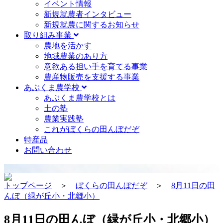
イベント情報
新規就農者インタビュー
新規就農に関するお知らせ
取り組み事業
農地を活かす
地域農業のあり方
意欲ある担い手を育てる事業
農産物販売を支援する事業
あぶくま農学校
あぶくま農学校とは
土の塾
農業実践塾
これがぼくらの田んぼだぞ
特産品
お問い合わせ
トップページ
＞
ぼくらの田んぼだぞ
＞
8月11日の田
んぼ（緑が丘小・北郷小）
8月11日の田んぼ（緑が丘小・北郷小）