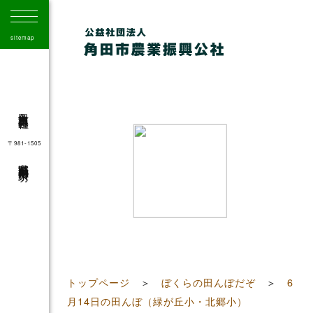
sitemap
角田市農業振興公社
〒981-1505
宮城県角田市角田字大坊
41
トップページ
＞
ぼくらの田んぼだぞ
＞
6
月14日の田んぼ（緑が丘小・北郷小）