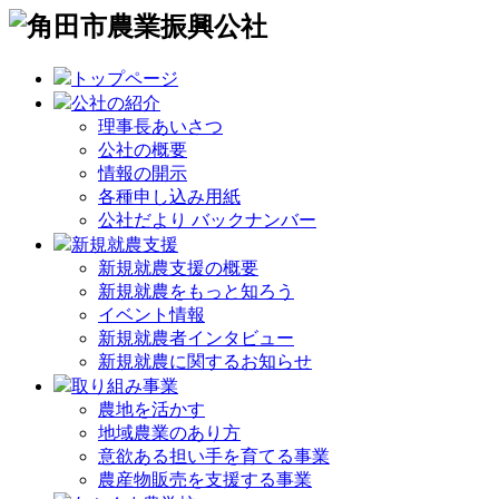
トップページ
公社の紹介
理事長あいさつ
公社の概要
情報の開示
各種申し込み用紙
公社だより バックナンバー
新規就農支援
新規就農支援の概要
新規就農をもっと知ろう
イベント情報
新規就農者インタビュー
新規就農に関するお知らせ
取り組み事業
農地を活かす
地域農業のあり方
意欲ある担い手を育てる事業
農産物販売を支援する事業