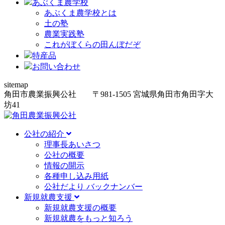
あぶくま農学校
あぶくま農学校とは
土の塾
農業実践塾
これがぼくらの田んぼだぞ
特産品
お問い合わせ
sitemap
角田市農業振興公社
〒981-1505
宮城県角田市角田字大
坊
41
公社の紹介
理事長あいさつ
公社の概要
情報の開示
各種申し込み用紙
公社だより バックナンバー
新規就農支援
新規就農支援の概要
新規就農をもっと知ろう