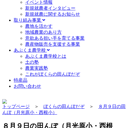
イベント情報
新規就農者インタビュー
新規就農に関するお知らせ
取り組み事業
農地を活かす
地域農業のあり方
意欲ある担い手を育てる事業
農産物販売を支援する事業
あぶくま農学校
あぶくま農学校とは
土の塾
農業実践塾
これがぼくらの田んぼだぞ
特産品
お問い合わせ
トップページ
＞
ぼくらの田んぼだぞ
＞
８月９日の田
んぼ（月光原小・西根小）
８月９日の田んぼ（月光原小・西根