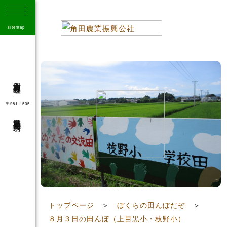
sitemap
角田市農業振興公社
〒981-1505
宮城県角田市角田字大坊
41
トップページ
＞
ぼくらの田んぼだぞ
＞
８月３日の田んぼ（上目黒小・枝野小）