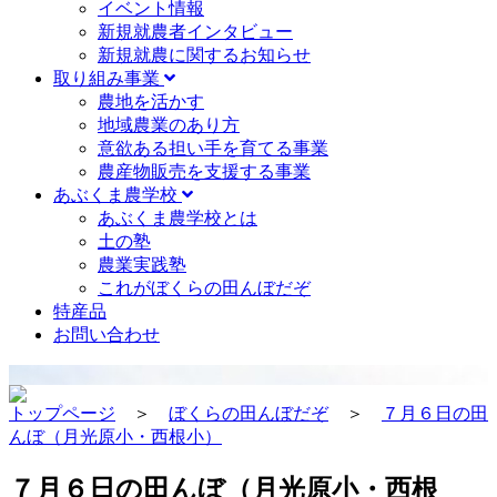
イベント情報
新規就農者インタビュー
新規就農に関するお知らせ
取り組み事業
農地を活かす
地域農業のあり方
意欲ある担い手を育てる事業
農産物販売を支援する事業
あぶくま農学校
あぶくま農学校とは
土の塾
農業実践塾
これがぼくらの田んぼだぞ
特産品
お問い合わせ
トップページ
＞
ぼくらの田んぼだぞ
＞
７月６日の田
んぼ（月光原小・西根小）
７月６日の田んぼ（月光原小・西根