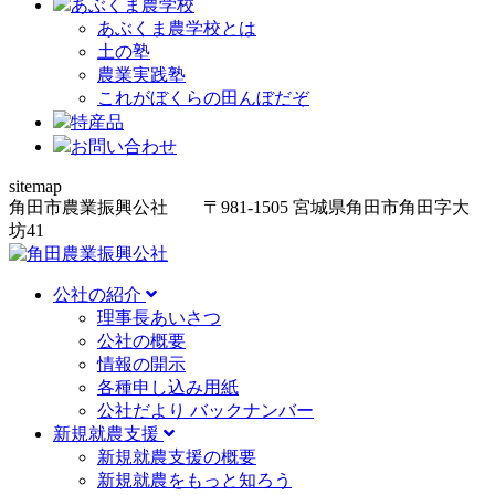
あぶくま農学校
あぶくま農学校とは
土の塾
農業実践塾
これがぼくらの田んぼだぞ
特産品
お問い合わせ
sitemap
角田市農業振興公社
〒981-1505
宮城県角田市角田字大
坊
41
公社の紹介
理事長あいさつ
公社の概要
情報の開示
各種申し込み用紙
公社だより バックナンバー
新規就農支援
新規就農支援の概要
新規就農をもっと知ろう