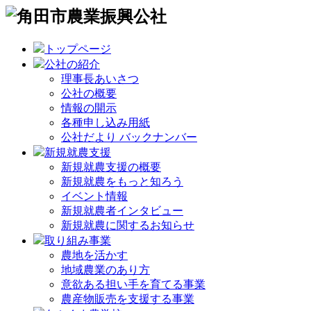
トップページ
公社の紹介
理事長あいさつ
公社の概要
情報の開示
各種申し込み用紙
公社だより バックナンバー
新規就農支援
新規就農支援の概要
新規就農をもっと知ろう
イベント情報
新規就農者インタビュー
新規就農に関するお知らせ
取り組み事業
農地を活かす
地域農業のあり方
意欲ある担い手を育てる事業
農産物販売を支援する事業