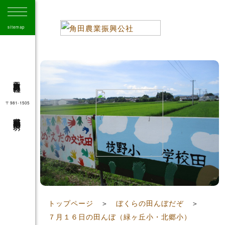
sitemap
角田市農業振興公社
〒981-1505
宮城県角田市角田字大坊
41
トップページ
＞
ぼくらの田んぼだぞ
＞
７月１６日の田んぼ（緑ヶ丘小・北郷小）