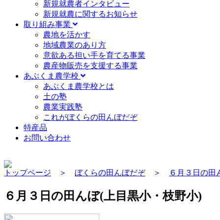
新規就農者インタビュー
新規就農に関するお知らせ
取り組み事業
農地を活かす
地域農業のあり方
意欲ある担い手を育てる事業
農産物販売を支援する事業
あぶくま農学校
あぶくま農学校とは
土の塾
農業実践塾
これがぼくらの田んぼだぞ
特産品
お問い合わせ
トップページ
＞
ぼくらの田んぼだぞ
＞
６月３日の田ん
６月３日の田んぼ(上目黒小・枝野小)