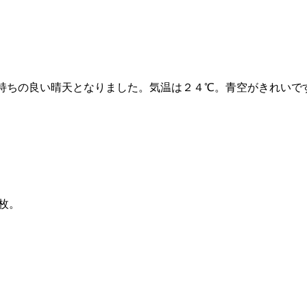
持ちの良い晴天となりました。気温は２４℃。青空がきれいで
枚。
。