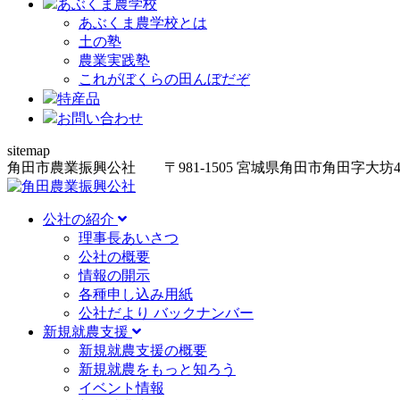
あぶくま農学校
あぶくま農学校とは
土の塾
農業実践塾
これがぼくらの田んぼだぞ
特産品
お問い合わせ
sitemap
角田市農業振興公社
〒981-1505
宮城県角田市角田字大坊
公社の紹介
理事長あいさつ
公社の概要
情報の開示
各種申し込み用紙
公社だより バックナンバー
新規就農支援
新規就農支援の概要
新規就農をもっと知ろう
イベント情報