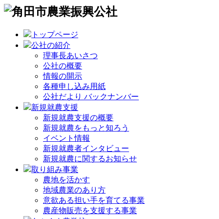
トップページ
公社の紹介
理事長あいさつ
公社の概要
情報の開示
各種申し込み用紙
公社だより バックナンバー
新規就農支援
新規就農支援の概要
新規就農をもっと知ろう
イベント情報
新規就農者インタビュー
新規就農に関するお知らせ
取り組み事業
農地を活かす
地域農業のあり方
意欲ある担い手を育てる事業
農産物販売を支援する事業