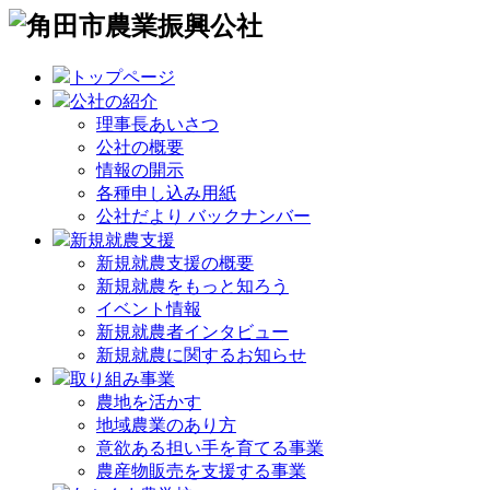
トップページ
公社の紹介
理事長あいさつ
公社の概要
情報の開示
各種申し込み用紙
公社だより バックナンバー
新規就農支援
新規就農支援の概要
新規就農をもっと知ろう
イベント情報
新規就農者インタビュー
新規就農に関するお知らせ
取り組み事業
農地を活かす
地域農業のあり方
意欲ある担い手を育てる事業
農産物販売を支援する事業