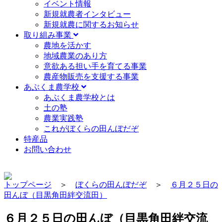
イベント情報
新規就農者インタビュー
新規就農に関するお知らせ
取り組み事業
農地を活かす
地域農業のあり方
意欲ある担い手を育てる事業
農産物販売を支援する事業
あぶくま農学校
あぶくま農学校とは
土の塾
農業実践塾
これがぼくらの田んぼだぞ
特産品
お問い合わせ
トップページ
＞
ぼくらの田んぼだぞ
＞
６月２５日の
田んぼ（目黒角田絆交流田）
６月２５日の田んぼ（目黒角田絆交流