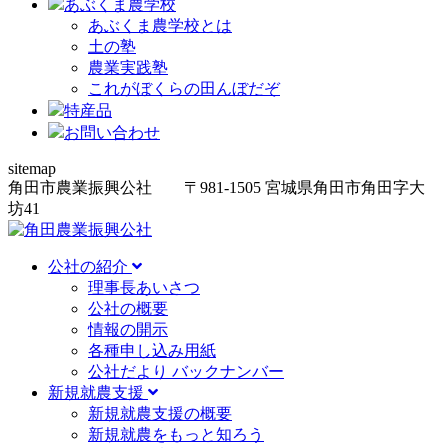
あぶくま農学校
あぶくま農学校とは
土の塾
農業実践塾
これがぼくらの田んぼだぞ
特産品
お問い合わせ
sitemap
角田市農業振興公社
〒981-1505
宮城県角田市角田字大
坊
41
公社の紹介
理事長あいさつ
公社の概要
情報の開示
各種申し込み用紙
公社だより バックナンバー
新規就農支援
新規就農支援の概要
新規就農をもっと知ろう