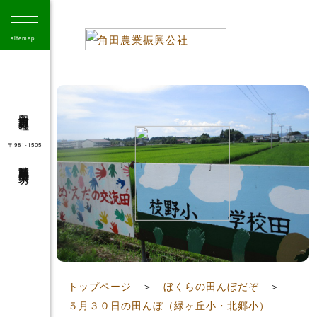
sitemap
角田市農業振興公社
〒981-1505
宮城県角田市角田字大坊
41
トップページ
＞
ぼくらの田んぼだぞ
＞
５月３０日の田んぼ（緑ヶ丘小・北郷小）