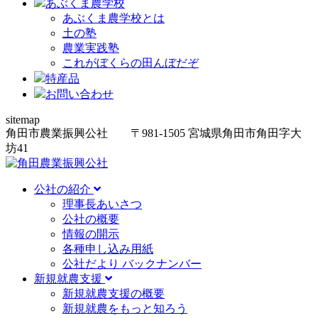
あぶくま農学校
あぶくま農学校とは
土の塾
農業実践塾
これがぼくらの田んぼだぞ
特産品
お問い合わせ
sitemap
角田市農業振興公社
〒981-1505
宮城県角田市角田字大
坊
41
公社の紹介
理事長あいさつ
公社の概要
情報の開示
各種申し込み用紙
公社だより バックナンバー
新規就農支援
新規就農支援の概要
新規就農をもっと知ろう