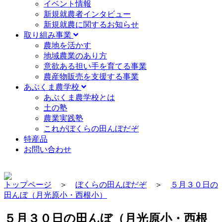
イベント情報
新規就農者インタビュー
新規就農に関するお知らせ
取り組み事業
農地を活かす
地域農業のあり方
意欲ある担い手を育てる事業
農産物販売を支援する事業
あぶくま農学校
あぶくま農学校とは
土の塾
農業実践塾
これがぼくらの田んぼだぞ
特産品
お問い合わせ
トップページ
＞
ぼくらの田んぼだぞ
＞
５月３０日の
田んぼ（月光原小・西根小）
５月３０日の田んぼ（月光原小・西根