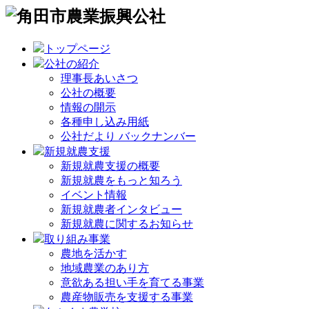
トップページ
公社の紹介
理事長あいさつ
公社の概要
情報の開示
各種申し込み用紙
公社だより バックナンバー
新規就農支援
新規就農支援の概要
新規就農をもっと知ろう
イベント情報
新規就農者インタビュー
新規就農に関するお知らせ
取り組み事業
農地を活かす
地域農業のあり方
意欲ある担い手を育てる事業
農産物販売を支援する事業