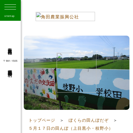
sitemap
角田市農業振興公社
〒981-1505
宮城県角田市角田字大坊
41
トップページ
＞
ぼくらの田んぼだぞ
＞
５月１７日の田んぼ（上目黒小・枝野小）