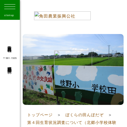
sitemap
角田市農業振興公社
〒981-1505
宮城県角田市角田字大坊
41
トップページ
＞
ぼくらの田んぼだぞ
＞
第４回生育状況調査について（北郷小学校体験