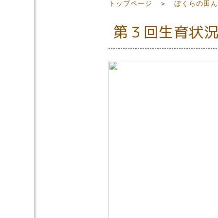
トップページ
＞
ぼくらの田ん
第３回生育状