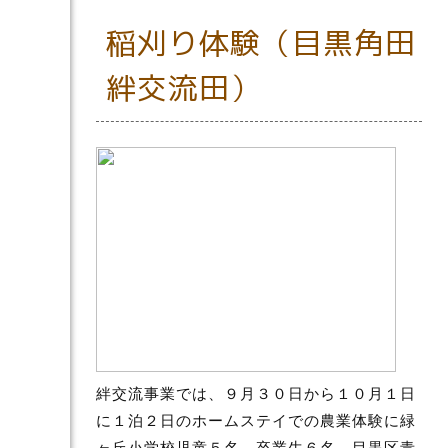
稲刈り体験（目黒角田
絆交流田）
絆交流事業では、９月３０日から１０月１日
に１泊２日のホームステイでの農業体験に緑
ヶ丘小学校児童５名、卒業生６名、目黒区青