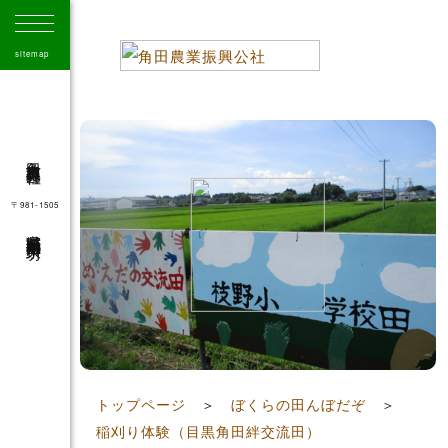
sitemap
角田市農業振興公社
〒981-1505
宮城県角田市角田字大坊
41
トップページ
＞
ぼくらの田んぼだぞ
＞
稲刈り体験（目黒角田絆交流田）