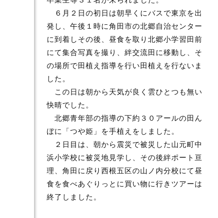
６月２日の初日は朝早くにバスで東京を出
発し、午後１時に角田市の北郷自治センター
に到着しその後、昼食を取り北郷小学習田前
にて集合写真を撮り、絆交流田に移動し、そ
の場所で田植え指導を行い田植えを行ないま
した。
この日は朝から天気が良く雲ひとつも無い
快晴でした。
北郷青年部の指導の下約３０アールの田ん
ぼに「つや姫」を手植えをしました。
２日目は、朝から震災で被災した山元町中
浜小学校に被災地見学し、その後絆ポート亘
理、角田に戻り西根五区の山ノ内分校にて昼
食を食べあぐりっとに買い物に行きツアーは
終了しました。