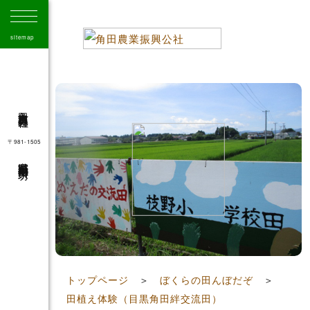
sitemap
角田市農業振興公社
〒981-1505
宮城県角田市角田字大坊
41
トップページ
＞
ぼくらの田んぼだぞ
＞
田植え体験（目黒角田絆交流田）