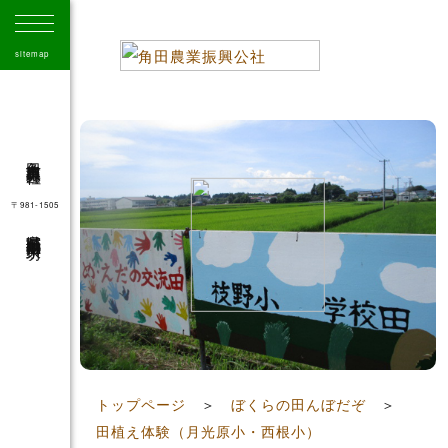
sitemap
角田市農業振興公社
〒981-1505
宮城県角田市角田字大坊
41
トップページ
＞
ぼくらの田んぼだぞ
＞
田植え体験（月光原小・西根小）