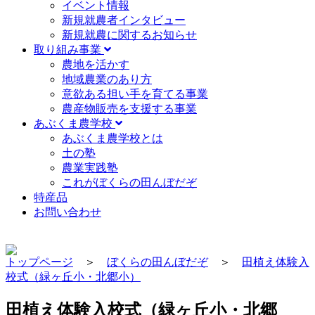
イベント情報
新規就農者インタビュー
新規就農に関するお知らせ
取り組み事業
農地を活かす
地域農業のあり方
意欲ある担い手を育てる事業
農産物販売を支援する事業
あぶくま農学校
あぶくま農学校とは
土の塾
農業実践塾
これがぼくらの田んぼだぞ
特産品
お問い合わせ
トップページ
＞
ぼくらの田んぼだぞ
＞
田植え体験入
校式（緑ヶ丘小・北郷小）
田植え体験入校式（緑ヶ丘小・北郷