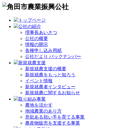
トップページ
公社の紹介
理事長あいさつ
公社の概要
情報の開示
各種申し込み用紙
公社だより バックナンバー
新規就農支援
新規就農支援の概要
新規就農をもっと知ろう
イベント情報
新規就農者インタビュー
新規就農に関するお知らせ
取り組み事業
農地を活かす
地域農業のあり方
意欲ある担い手を育てる事業
農産物販売を支援する事業