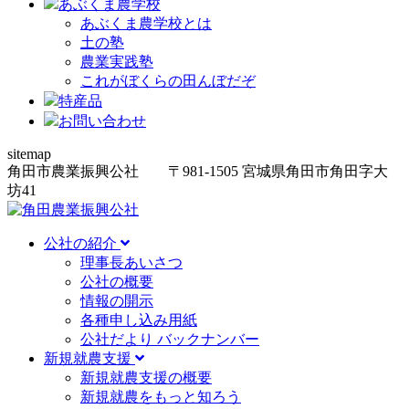
あぶくま農学校
あぶくま農学校とは
土の塾
農業実践塾
これがぼくらの田んぼだぞ
特産品
お問い合わせ
sitemap
角田市農業振興公社
〒981-1505
宮城県角田市角田字大
坊
41
公社の紹介
理事長あいさつ
公社の概要
情報の開示
各種申し込み用紙
公社だより バックナンバー
新規就農支援
新規就農支援の概要
新規就農をもっと知ろう