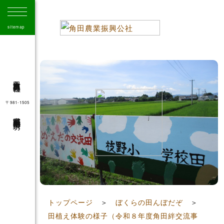
sitemap
角田市農業振興公社
〒981-1505
宮城県角田市角田字大坊
41
トップページ
＞
ぼくらの田んぼだぞ
＞
田植え体験の様子（令和８年度角田絆交流事