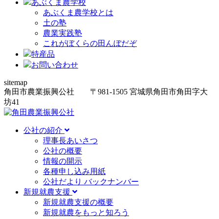
あぶくま農学校
あぶくま農学校とは
土の塾
農業実践塾
これがぼくらの田んぼだぞ
特産品
お問い合わせ
sitemap
角田市農業振興公社
〒981-1505
宮城県角田市角田字大
坊
41
公社の紹介
理事長あいさつ
公社の概要
情報の開示
各種申し込み用紙
公社だより バックナンバー
新規就農支援
新規就農支援の概要
新規就農をもっと知ろう