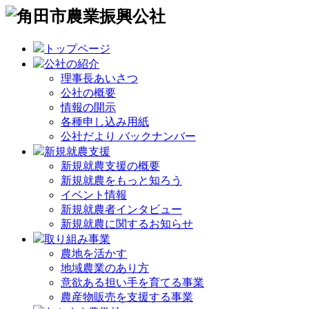
トップページ
公社の紹介
理事長あいさつ
公社の概要
情報の開示
各種申し込み用紙
公社だより バックナンバー
新規就農支援
新規就農支援の概要
新規就農をもっと知ろう
イベント情報
新規就農者インタビュー
新規就農に関するお知らせ
取り組み事業
農地を活かす
地域農業のあり方
意欲ある担い手を育てる事業
農産物販売を支援する事業