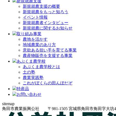
新規就農支援
新規就農支援の概要
新規就農をもっと知ろう
イベント情報
新規就農者インタビュー
新規就農に関するお知らせ
取り組み事業
農地を活かす
地域農業のあり方
意欲ある担い手を育てる事業
農産物販売を支援する事業
あぶくま農学校
あぶくま農学校とは
土の塾
農業実践塾
これがぼくらの田んぼだぞ
特産品
お問い合わせ
sitemap
角田市農業振興公社
〒981-1505
宮城県角田市角田字大坊