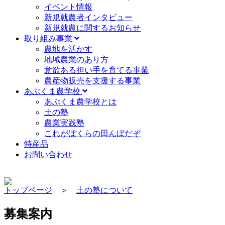
イベント情報
新規就農者インタビュー
新規就農に関するお知らせ
取り組み事業
農地を活かす
地域農業のあり方
意欲ある担い手を育てる事業
農産物販売を支援する事業
あぶくま農学校
あぶくま農学校とは
土の塾
農業実践塾
これがぼくらの田んぼだぞ
特産品
お問い合わせ
トップページ
＞
土の塾について
募集案内