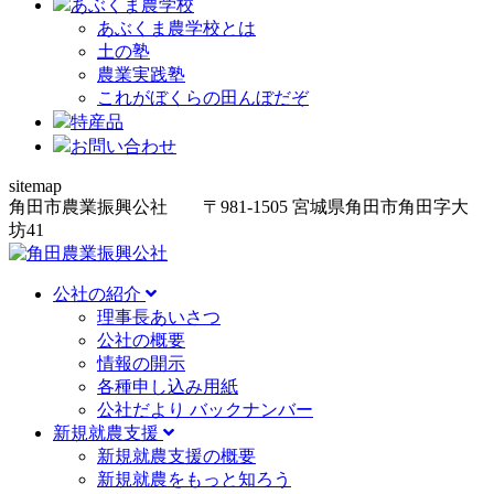
あぶくま農学校
あぶくま農学校とは
土の塾
農業実践塾
これがぼくらの田んぼだぞ
特産品
お問い合わせ
sitemap
角田市農業振興公社
〒981-1505
宮城県角田市角田字大
坊
41
公社の紹介
理事長あいさつ
公社の概要
情報の開示
各種申し込み用紙
公社だより バックナンバー
新規就農支援
新規就農支援の概要
新規就農をもっと知ろう