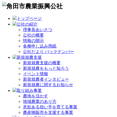
トップページ
公社の紹介
理事長あいさつ
公社の概要
情報の開示
各種申し込み用紙
公社だより バックナンバー
新規就農支援
新規就農支援の概要
新規就農をもっと知ろう
イベント情報
新規就農者インタビュー
新規就農に関するお知らせ
取り組み事業
農地を活かす
地域農業のあり方
意欲ある担い手を育てる事業
農産物販売を支援する事業