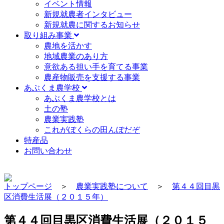
イベント情報
新規就農者インタビュー
新規就農に関するお知らせ
取り組み事業
農地を活かす
地域農業のあり方
意欲ある担い手を育てる事業
農産物販売を支援する事業
あぶくま農学校
あぶくま農学校とは
土の塾
農業実践塾
これがぼくらの田んぼだぞ
特産品
お問い合わせ
トップページ
＞
農業実践塾について
＞
第４４回目黒
区消費生活展（２０１５年）
第４４回目黒区消費生活展（２０１５