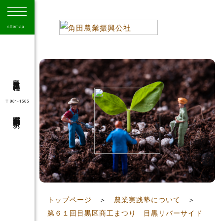
sitemap
角田市農業振興公社
〒981-1505
宮城県角田市角田字大坊
41
トップページ
＞
農業実践塾について
＞
第６１回目黒区商工まつり 目黒リバーサイド