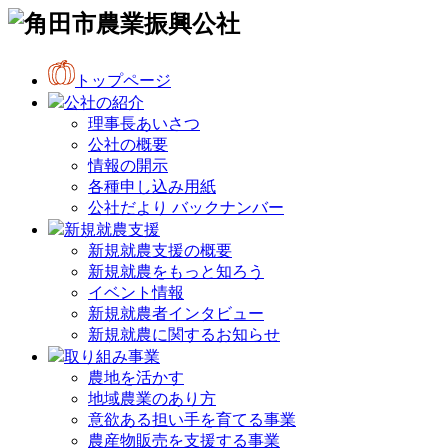
トップページ
公社の紹介
理事長あいさつ
公社の概要
情報の開示
各種申し込み用紙
公社だより バックナンバー
新規就農支援
新規就農支援の概要
新規就農をもっと知ろう
イベント情報
新規就農者インタビュー
新規就農に関するお知らせ
取り組み事業
農地を活かす
地域農業のあり方
意欲ある担い手を育てる事業
農産物販売を支援する事業