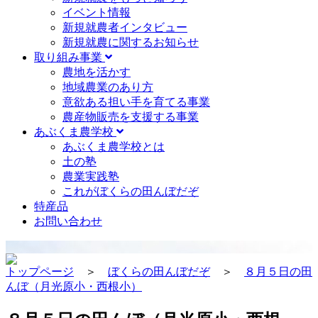
イベント情報
新規就農者インタビュー
新規就農に関するお知らせ
取り組み事業
農地を活かす
地域農業のあり方
意欲ある担い手を育てる事業
農産物販売を支援する事業
あぶくま農学校
あぶくま農学校とは
土の塾
農業実践塾
これがぼくらの田んぼだぞ
特産品
お問い合わせ
トップページ
＞
ぼくらの田んぼだぞ
＞
８月５日の田
んぼ（月光原小・西根小）