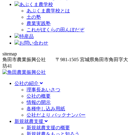
あぶくま農学校
あぶくま農学校とは
土の塾
農業実践塾
これがぼくらの田んぼだぞ
特産品
お問い合わせ
sitemap
角田市農業振興公社
〒981-1505
宮城県角田市角田字大
坊
41
公社の紹介
理事長あいさつ
公社の概要
情報の開示
各種申し込み用紙
公社だより バックナンバー
新規就農支援
新規就農支援の概要
新規就農をもっと知ろう