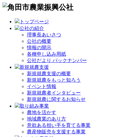
トップページ
公社の紹介
理事長あいさつ
公社の概要
情報の開示
各種申し込み用紙
公社だより バックナンバー
新規就農支援
新規就農支援の概要
新規就農をもっと知ろう
イベント情報
新規就農者インタビュー
新規就農に関するお知らせ
取り組み事業
農地を活かす
地域農業のあり方
意欲ある担い手を育てる事業
農産物販売を支援する事業