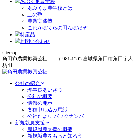
あぶくま農学校
あぶくま農学校とは
土の塾
農業実践塾
これがぼくらの田んぼだぞ
特産品
お問い合わせ
sitemap
角田市農業振興公社
〒981-1505
宮城県角田市角田字大
坊
41
公社の紹介
理事長あいさつ
公社の概要
情報の開示
各種申し込み用紙
公社だより バックナンバー
新規就農支援
新規就農支援の概要
新規就農をもっと知ろう