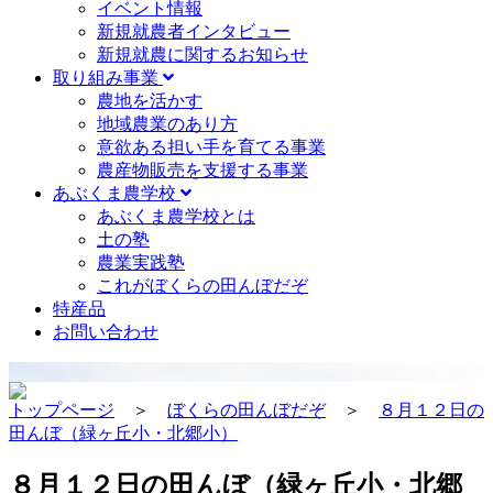
イベント情報
新規就農者インタビュー
新規就農に関するお知らせ
取り組み事業
農地を活かす
地域農業のあり方
意欲ある担い手を育てる事業
農産物販売を支援する事業
あぶくま農学校
あぶくま農学校とは
土の塾
農業実践塾
これがぼくらの田んぼだぞ
特産品
お問い合わせ
トップページ
＞
ぼくらの田んぼだぞ
＞
８月１２日の
田んぼ（緑ヶ丘小・北郷小）
８月１２日の田んぼ（緑ヶ丘小・北郷