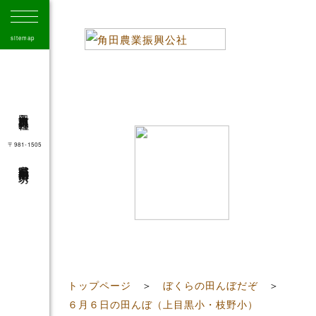
sitemap
角田市農業振興公社
〒981-1505
宮城県角田市角田字大坊
41
トップページ
＞
ぼくらの田んぼだぞ
＞
６月６日の田んぼ（上目黒小・枝野小）