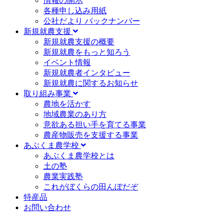
情報の開示
各種申し込み用紙
公社だより バックナンバー
新規就農支援
新規就農支援の概要
新規就農をもっと知ろう
イベント情報
新規就農者インタビュー
新規就農に関するお知らせ
取り組み事業
農地を活かす
地域農業のあり方
意欲ある担い手を育てる事業
農産物販売を支援する事業
あぶくま農学校
あぶくま農学校とは
土の塾
農業実践塾
これがぼくらの田んぼだぞ
特産品
お問い合わせ