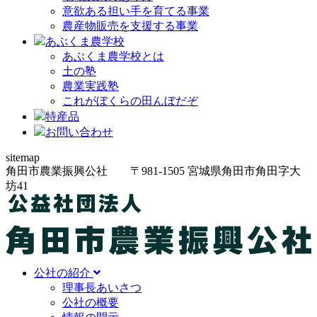
意欲ある担い手を育てる事業
農産物販売を支援する事業
あぶくま農学校
あぶくま農学校とは
土の塾
農業実践塾
これがぼくらの田んぼだぞ
特産品
お問い合わせ
sitemap
角田市農業振興公社
〒981-1505
宮城県角田市角田字大
坊
41
公社の紹介
理事長あいさつ
公社の概要