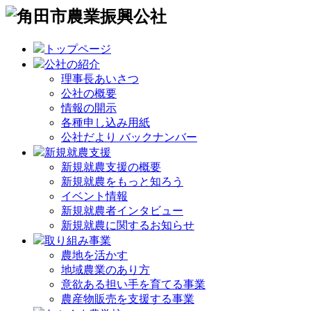
トップページ
公社の紹介
理事長あいさつ
公社の概要
情報の開示
各種申し込み用紙
公社だより バックナンバー
新規就農支援
新規就農支援の概要
新規就農をもっと知ろう
イベント情報
新規就農者インタビュー
新規就農に関するお知らせ
取り組み事業
農地を活かす
地域農業のあり方
意欲ある担い手を育てる事業
農産物販売を支援する事業