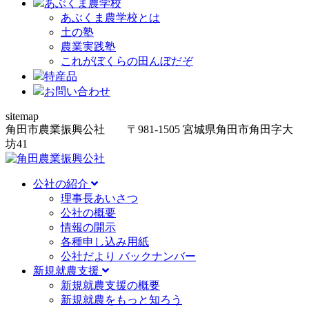
あぶくま農学校
あぶくま農学校とは
土の塾
農業実践塾
これがぼくらの田んぼだぞ
特産品
お問い合わせ
sitemap
角田市農業振興公社
〒981-1505
宮城県角田市角田字大
坊
41
公社の紹介
理事長あいさつ
公社の概要
情報の開示
各種申し込み用紙
公社だより バックナンバー
新規就農支援
新規就農支援の概要
新規就農をもっと知ろう