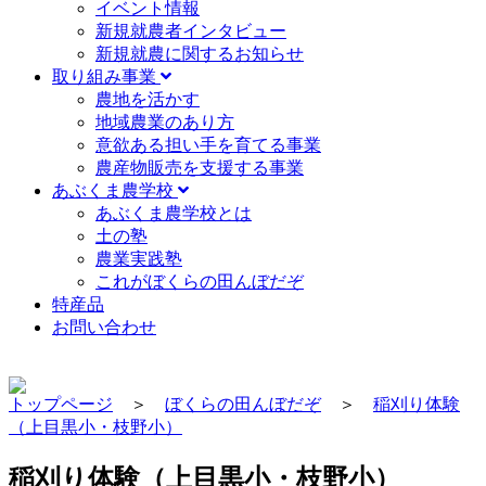
イベント情報
新規就農者インタビュー
新規就農に関するお知らせ
取り組み事業
農地を活かす
地域農業のあり方
意欲ある担い手を育てる事業
農産物販売を支援する事業
あぶくま農学校
あぶくま農学校とは
土の塾
農業実践塾
これがぼくらの田んぼだぞ
特産品
お問い合わせ
トップページ
＞
ぼくらの田んぼだぞ
＞
稲刈り体験
（上目黒小・枝野小）
稲刈り体験（上目黒小・枝野小）