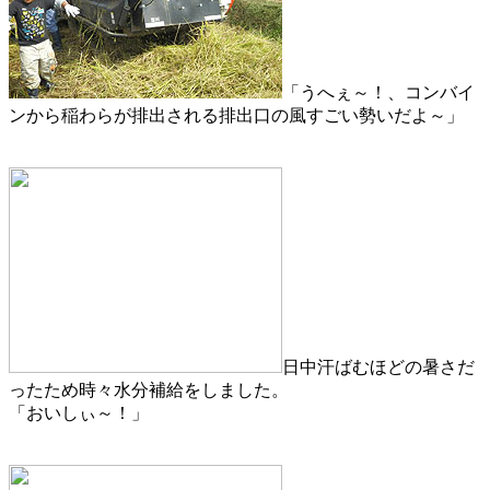
「うへぇ～！、コンバイ
ンから稲わらが排出される排出口の風すごい勢いだよ～」
日中汗ばむほどの暑さだ
ったため時々水分補給をしました。
「おいしぃ～！」