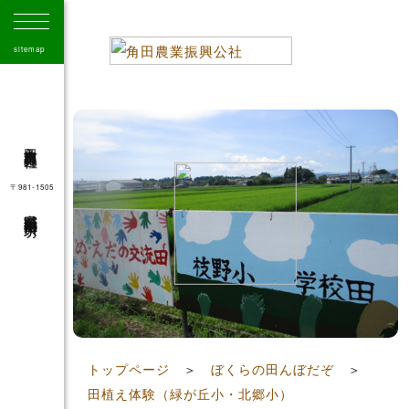
sitemap
角田市農業振興公社
〒981-1505
宮城県角田市角田字大坊
41
トップページ
＞
ぼくらの田んぼだぞ
＞
田植え体験（緑が丘小・北郷小）