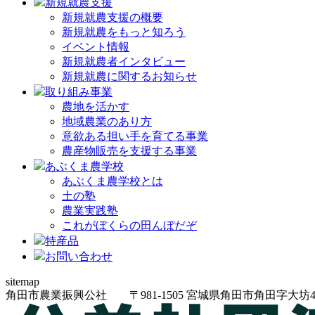
新規就農支援
新規就農支援の概要
新規就農をもっと知ろう
イベント情報
新規就農者インタビュー
新規就農に関するお知らせ
取り組み事業
農地を活かす
地域農業のあり方
意欲ある担い手を育てる事業
農産物販売を支援する事業
あぶくま農学校
あぶくま農学校とは
土の塾
農業実践塾
これがぼくらの田んぼだぞ
特産品
お問い合わせ
sitemap
角田市農業振興公社
〒981-1505
宮城県角田市角田字大坊