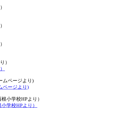
）
ムページより)
小学校HPより）