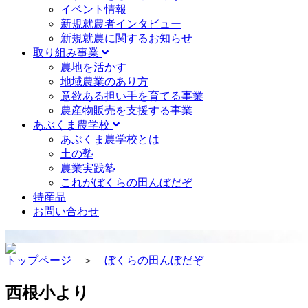
イベント情報
新規就農者インタビュー
新規就農に関するお知らせ
取り組み事業
農地を活かす
地域農業のあり方
意欲ある担い手を育てる事業
農産物販売を支援する事業
あぶくま農学校
あぶくま農学校とは
土の塾
農業実践塾
これがぼくらの田んぼだぞ
特産品
お問い合わせ
トップページ
＞
ぼくらの田んぼだぞ
西根小より