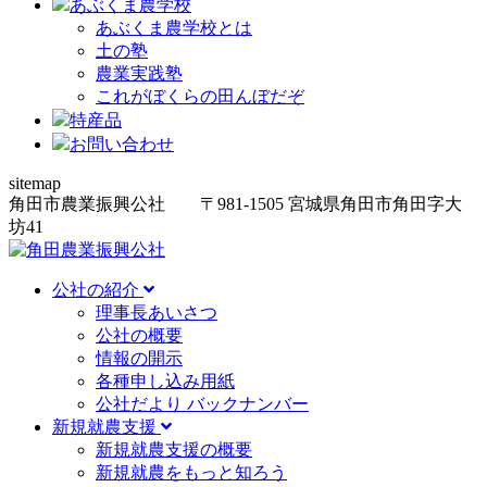
あぶくま農学校
あぶくま農学校とは
土の塾
農業実践塾
これがぼくらの田んぼだぞ
特産品
お問い合わせ
sitemap
角田市農業振興公社
〒981-1505
宮城県角田市角田字大
坊
41
公社の紹介
理事長あいさつ
公社の概要
情報の開示
各種申し込み用紙
公社だより バックナンバー
新規就農支援
新規就農支援の概要
新規就農をもっと知ろう