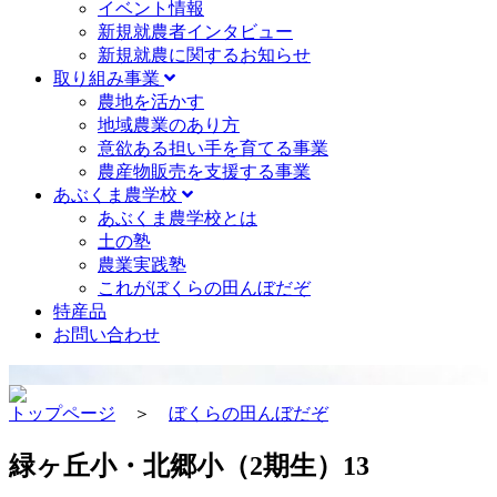
イベント情報
新規就農者インタビュー
新規就農に関するお知らせ
取り組み事業
農地を活かす
地域農業のあり方
意欲ある担い手を育てる事業
農産物販売を支援する事業
あぶくま農学校
あぶくま農学校とは
土の塾
農業実践塾
これがぼくらの田んぼだぞ
特産品
お問い合わせ
トップページ
＞
ぼくらの田んぼだぞ
緑ヶ丘小・北郷小（2期生）13