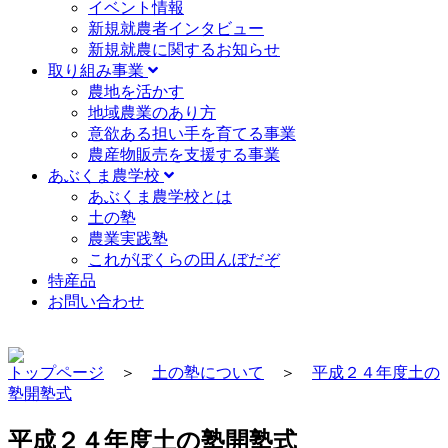
イベント情報
新規就農者インタビュー
新規就農に関するお知らせ
取り組み事業
農地を活かす
地域農業のあり方
意欲ある担い手を育てる事業
農産物販売を支援する事業
あぶくま農学校
あぶくま農学校とは
土の塾
農業実践塾
これがぼくらの田んぼだぞ
特産品
お問い合わせ
トップページ
＞
土の塾について
＞
平成２４年度土の
塾開塾式
平成２４年度土の塾開塾式