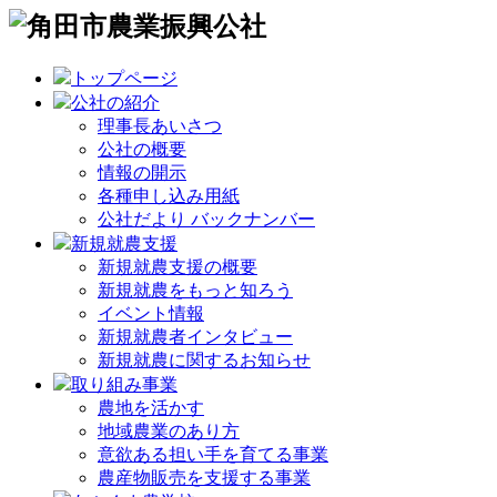
トップページ
公社の紹介
理事長あいさつ
公社の概要
情報の開示
各種申し込み用紙
公社だより バックナンバー
新規就農支援
新規就農支援の概要
新規就農をもっと知ろう
イベント情報
新規就農者インタビュー
新規就農に関するお知らせ
取り組み事業
農地を活かす
地域農業のあり方
意欲ある担い手を育てる事業
農産物販売を支援する事業