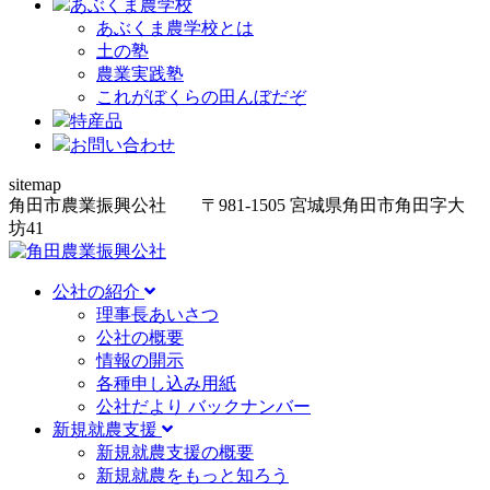
あぶくま農学校
あぶくま農学校とは
土の塾
農業実践塾
これがぼくらの田んぼだぞ
特産品
お問い合わせ
sitemap
角田市農業振興公社
〒981-1505
宮城県角田市角田字大
坊
41
公社の紹介
理事長あいさつ
公社の概要
情報の開示
各種申し込み用紙
公社だより バックナンバー
新規就農支援
新規就農支援の概要
新規就農をもっと知ろう