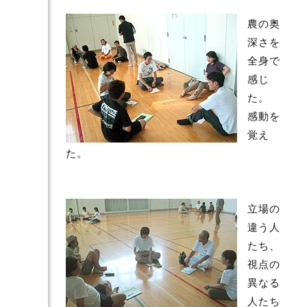
農の奥
深さを
全身で
感じ
た。
感動を
覚え
た。
立場の
違う人
たち、
視点の
異なる
人たち