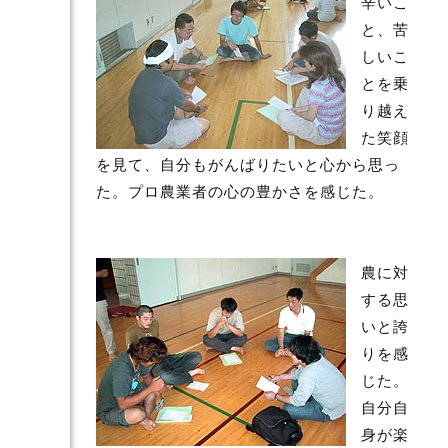
辛いこ
と、苦
しいこ
とを乗
り越え
た笑顔
を見て、自分もがんばりたいと心から思っ
た。プロ農業者の心の豊かさを感じた。
農に対
する思
いと誇
りを感
じた。
自分自
身が楽