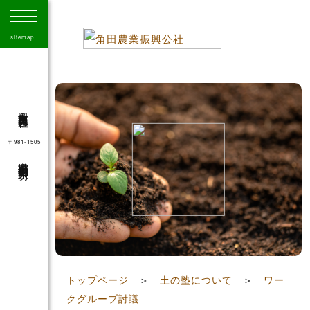
sitemap
角田市農業振興公社
〒981-1505
宮城県角田市角田字大坊
41
トップページ
＞
土の塾について
＞
ワー
クグループ討議