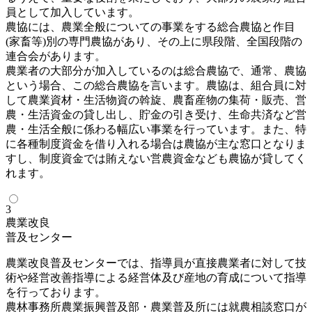
員として加入しています。
農協には、農業全般についての事業をする総合農協と作目
(家畜等)別の専門農協があり、その上に県段階、全国段階の
連合会があります。
農業者の大部分が加入しているのは総合農協で、通常、農協
という場合、この総合農協を言います。農協は、組合員に対
して農業資材・生活物資の斡旋、農畜産物の集荷・販売、営
農・生活資金の貸し出し、貯金の引き受け、生命共済など営
農・生活全般に係わる幅広い事業を行っています。また、特
に各種制度資金を借り入れる場合は農協が主な窓口となりま
すし、制度資金では賄えない営農資金なども農協が貸してく
れます。
3
農業改良
普及センター
農業改良普及センターでは、指導員が直接農業者に対して技
術や経営改善指導による経営体及び産地の育成について指導
を行っております。
農林事務所農業振興普及部・農業普及所には就農相談窓口が