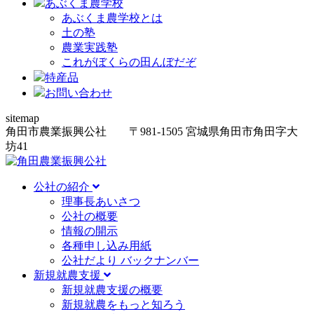
あぶくま農学校
あぶくま農学校とは
土の塾
農業実践塾
これがぼくらの田んぼだぞ
特産品
お問い合わせ
sitemap
角田市農業振興公社
〒981-1505
宮城県角田市角田字大
坊
41
公社の紹介
理事長あいさつ
公社の概要
情報の開示
各種申し込み用紙
公社だより バックナンバー
新規就農支援
新規就農支援の概要
新規就農をもっと知ろう