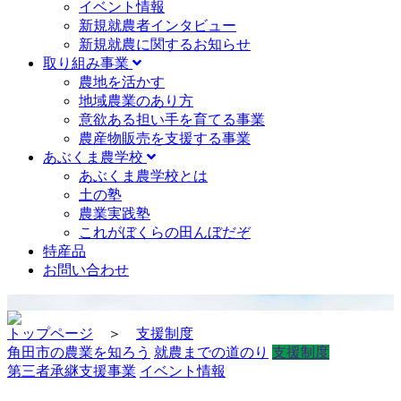
イベント情報
新規就農者インタビュー
新規就農に関するお知らせ
取り組み事業
農地を活かす
地域農業のあり方
意欲ある担い手を育てる事業
農産物販売を支援する事業
あぶくま農学校
あぶくま農学校とは
土の塾
農業実践塾
これがぼくらの田んぼだぞ
特産品
お問い合わせ
トップページ
＞
支援制度
角田市の農業を知ろう
就農までの道のり
支援制度
第三者承継支援事業
イベント情報