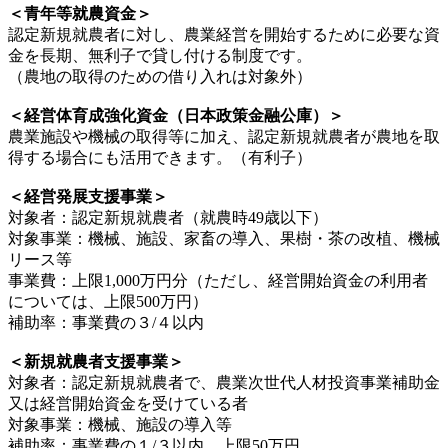
＜青年等就農資金＞
認定新規就農者に対し、農業経営を開始するために必要な資
金を長期、無利子で貸し付ける制度です。
（農地の取得のための借り入れは対象外）
＜経営体育成強化資金（日本政策金融公庫）＞
農業施設や機械の取得等に加え、認定新規就農者が農地を取
得する場合にも活用できます。（有利子）
＜経営発展支援事業＞
対象者：認定新規就農者（就農時49歳以下）
対象事業：機械、施設、家畜の導入、果樹・茶の改植、機械
リース等
事業費：上限1,000万円分（ただし、経営開始資金の利用者
については、上限500万円）
補助率：事業費の３/４以内
＜新規就農者支援事業＞
対象者：認定新規就農者で、農業次世代人材投資事業補助金
又は経営開始資金を受けている者
対象事業：機械、施設の導入等
補助率：事業費の１/３以内 上限50万円