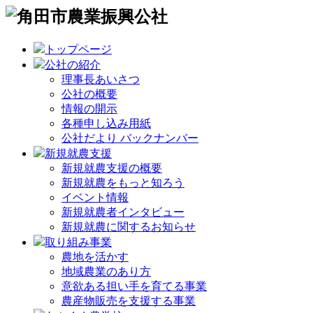
トップページ
公社の紹介
理事長あいさつ
公社の概要
情報の開示
各種申し込み用紙
公社だより バックナンバー
新規就農支援
新規就農支援の概要
新規就農をもっと知ろう
イベント情報
新規就農者インタビュー
新規就農に関するお知らせ
取り組み事業
農地を活かす
地域農業のあり方
意欲ある担い手を育てる事業
農産物販売を支援する事業